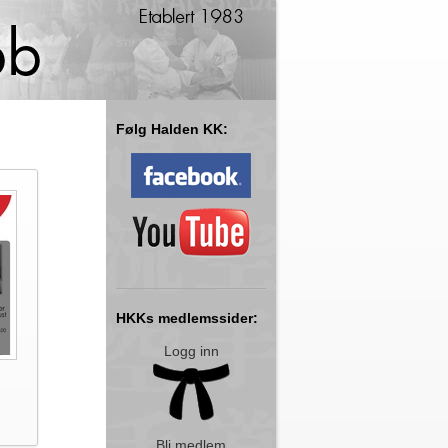
Følg Halden KK:
HKKs medlemssider:
Logg inn
Bli medlem