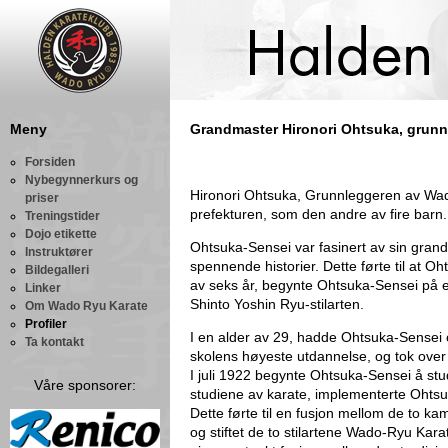
Meny
Grandmaster Hironori Ohtsuka, grunn
Forsiden
Nybegynnerkurs og
Hironori Ohtsuka, Grunnleggeren av Wado
priser
prefekturen, som den andre av fire barn.
Treningstider
Dojo etikette
Ohtsuka-Sensei var fasinert av sin grand
Instruktører
spennende historier. Dette førte til at Oh
Bildegalleri
av seks år, begynte Ohtsuka-Sensei på 
Linker
Shinto Yoshin Ryu-stilarten.
Om Wado Ryu Karate
Profiler
I en alder av 29, hadde Ohtsuka-Sensei 
Ta kontakt
skolens høyeste utdannelse, og tok over p
I juli 1922 begynte Ohtsuka-Sensei å st
Våre sponsorer:
studiene av karate, implementerte Ohtsuk
Dette førte til en fusjon mellom de to k
og stiftet de to stilartene Wado-Ryu Ka