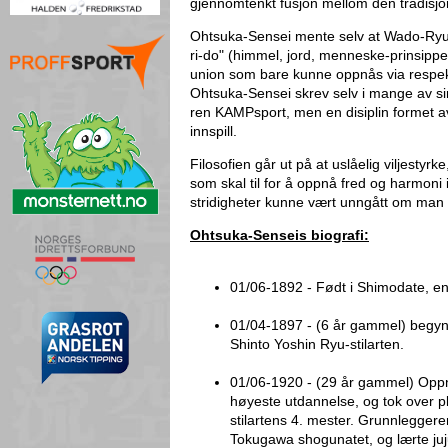
gjennomtenkt fusjon mellom den tradisjon
Ohtsuka-Sensei mente selv at Wado-Ryu pr
ri-do" (himmel, jord, menneske-prinsippet
union som bare kunne oppnås via respekt 
Ohtsuka-Sensei skrev selv i mange av sin
ren KAMPsport, men en disiplin formet av
innspill.
Filosofien går ut på at uslåelig viljestyr
som skal til for å oppnå fred og harmon
stridigheter kunne vært unngått om man
Ohtsuka-Senseis biografi:
01/06-1892 - Født i Shimodate, en 
01/04-1897 - (6 år gammel) begyn
Shinto Yoshin Ryu-stilarten.
01/06-1920 - (29 år gammel) Oppnå
høyeste utdannelse, og tok over pl
stilartens 4. mester. Grunnleggeren
Tokugawa shogunatet, og lærte juj