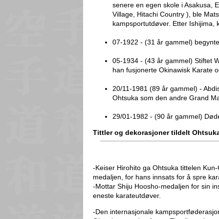
senere en egen skole i Asakusa, E
Village, Hitachi Country ), ble Ma
kampsportutdøver. Etter Ishijima
07-1922 - (31 år gammel) begynte
05-1934 - (43 år gammel) Stiftet
han fusjonerte Okinawisk Karate og
20/11-1981 (89 år gammel) - Abdi
Ohtsuka som den andre Grand Mast
29/01-1982 - (90 år gammel) Død
Tittler og dekorasjoner tildelt Ohtsuk
-Keiser Hirohito ga Ohtsuka tittelen K
medaljen, for hans innsats for å spre kar
-Mottar Shiju Hoosho-medaljen for sin ins
eneste karateutdøver.
-Den internasjonale kampsportføderasjone