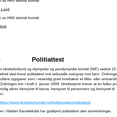
 av HKK teknisk komité
n Lund
 av HKK teknisk komitè
ltvik
Politiattest
es idrettsforbund og olympiske og paralympiske komité (NIF) vedtok 1
 idrett skal kreve politiattest mot seksuelle overgrep mot barn. Ordninge
utføre oppgaver som i vesentlig grad innebærer et tillits- eller ansvarsf
rdningen trer i kraft 1. januar 2009. Idrettsstyret mener at en felles pra
mulig sikrer hensynet til barna, hensynet til personvern og hensynet til
en.
https://www.idrettsforbundet.no/klubbguiden/politiattest/
ører i Halden Karateklubb har godkjent politiattest uten anmerkninger.