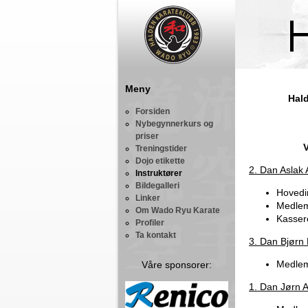
Meny
Hald
Forsiden
Nybegynnerkurs og
priser
V
Treningstider
Dojo etikette
2. Dan Aslak 
Instruktører
Bildegalleri
Hovedi
Linker
Medlem
Om Wado Ryu Karate
Kasser
Profiler
Ta kontakt
3. Dan Bjørn
Medlem
Våre sponsorer:
1. Dan Jørn A