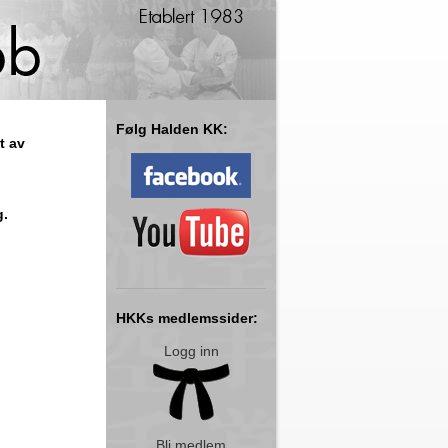
Følg Halden KK:
nt av
g.
HKKs medlemssider:
Logg inn
Bli medlem