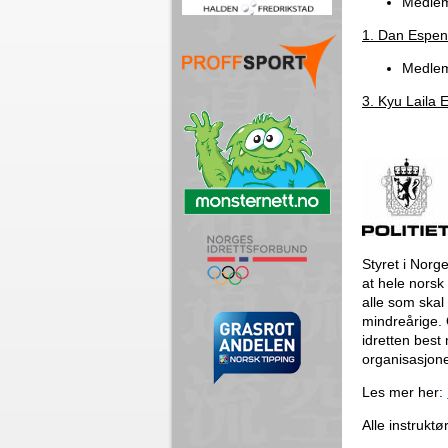
Medlem
1. Dan Espe
Medlem
3. Kyu Laila E
Styret i Norg
at hele norsk
alle som skal 
mindreårige. O
idretten best 
organisasjon
Les mer her:
Alle instrukt