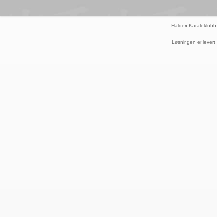
Halden Karateklubb
Løsningen er levert